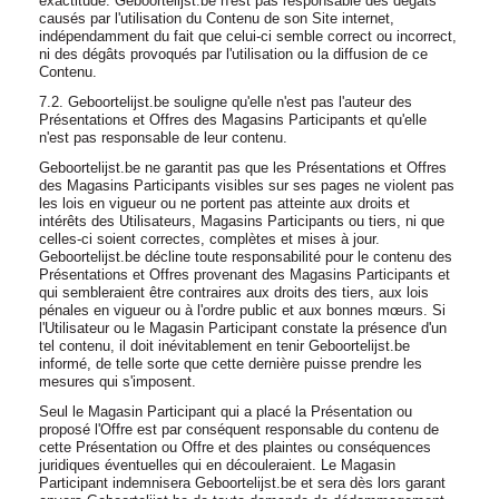
exactitude. Geboortelijst.be n'est pas responsable des dégâts
causés par l'utilisation du Contenu de son Site internet,
indépendamment du fait que celui-ci semble correct ou incorrect,
ni des dégâts provoqués par l'utilisation ou la diffusion de ce
Contenu.
7.2. Geboortelijst.be souligne qu'elle n'est pas l'auteur des
Présentations et Offres des Magasins Participants et qu'elle
n'est pas responsable de leur contenu.
Geboortelijst.be ne garantit pas que les Présentations et Offres
des Magasins Participants visibles sur ses pages ne violent pas
les lois en vigueur ou ne portent pas atteinte aux droits et
intérêts des Utilisateurs, Magasins Participants ou tiers, ni que
celles-ci soient correctes, complètes et mises à jour.
Geboortelijst.be décline toute responsabilité pour le contenu des
Présentations et Offres provenant des Magasins Participants et
qui sembleraient être contraires aux droits des tiers, aux lois
pénales en vigueur ou à l'ordre public et aux bonnes mœurs. Si
l'Utilisateur ou le Magasin Participant constate la présence d'un
tel contenu, il doit inévitablement en tenir Geboortelijst.be
informé, de telle sorte que cette dernière puisse prendre les
mesures qui s'imposent.
Seul le Magasin Participant qui a placé la Présentation ou
proposé l'Offre est par conséquent responsable du contenu de
cette Présentation ou Offre et des plaintes ou conséquences
juridiques éventuelles qui en découleraient. Le Magasin
Participant indemnisera Geboortelijst.be et sera dès lors garant