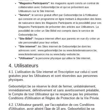
"Magasins Participants"
: les magasins ayant conclu un contrat de
collaboration avec Geboortelijst.be et qui se présentent aux
Utilisateurs sur le Site Internet.
"Service"
: le service gratuit offert par Geboortelijst.be à l'Utilisateur
qui consiste en un programme en ligne mettant à disposition des listes
de naissance dans les Magasins Participants et la possibilité pour ces
Magasins Participants de présenter des articles aux Utilisateurs. La
possibilité de créer un Site Bébé est compris dans le service de
Geboortelijst.be.
"Site Bébé"
: l'espace internet offert aux parents en vue d'y créer un
site personnalisé pour leur enfant.
"Site internet"
: les Sites internet de Geboortelijst.be dont les
adresses sont : www.geboortelijst.be ou www.listedenaissance.be,
www.listedenaissance.ma ou www.baby-website.be.
"Utilisateur"
: la personne physique qui utilise le Site internet.
4. Utilisateurs
4.1. L'utilisation du Site internet et l'Inscription sur celui-ci sont
gratuites pour les Utilisateurs et sont réservées aux personnes
physiques.
Geboortelijst.be se réserve le droit de fermer, unilatéralement,
immédiatement, définitivement et sans avertissement préalable,
le Compte de tout Utilisateur qui ne respecte pas les présentes
Conditions d'Utilisation et Règles de Protection de la Vie Privée.
4.2. L'Utilisateur garantit, par l'acceptation de ces Conditions
d'Utilisation, avoir atteint l'âge de 18 ans. Geboortelijst.be se