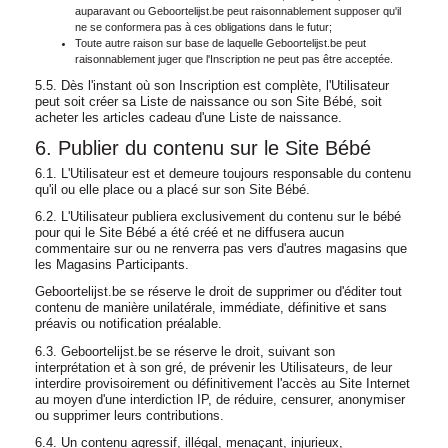
auparavant ou Geboortelijst.be peut raisonnablement supposer qu'il
ne se conformera pas à ces obligations dans le futur;
Toute autre raison sur base de laquelle Geboortelijst.be peut
raisonnablement juger que l'Inscription ne peut pas être acceptée.
5.5. Dès l'instant où son Inscription est complète, l'Utilisateur
peut soit créer sa Liste de naissance ou son Site Bébé, soit
acheter les articles cadeau d'une Liste de naissance.
6. Publier du contenu sur le Site Bébé
6.1. L'Utilisateur est et demeure toujours responsable du contenu
qu'il ou elle place ou a placé sur son Site Bébé.
6.2. L'Utilisateur publiera exclusivement du contenu sur le bébé
pour qui le Site Bébé a été créé et ne diffusera aucun
commentaire sur ou ne renverra pas vers d'autres magasins que
les Magasins Participants.
Geboortelijst.be se réserve le droit de supprimer ou d'éditer tout
contenu de manière unilatérale, immédiate, définitive et sans
préavis ou notification préalable.
6.3. Geboortelijst.be se réserve le droit, suivant son
interprétation et à son gré, de prévenir les Utilisateurs, de leur
interdire provisoirement ou définitivement l'accès au Site Internet
au moyen d'une interdiction IP, de réduire, censurer, anonymiser
ou supprimer leurs contributions.
6.4. Un contenu agressif, illégal, menaçant, injurieux,