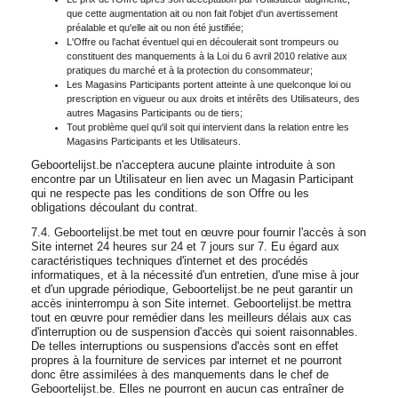
que cette augmentation ait ou non fait l'objet d'un avertissement
préalable et qu'elle ait ou non été justifiée;
L'Offre ou l'achat éventuel qui en découlerait sont trompeurs ou
constituent des manquements à la Loi du 6 avril 2010 relative aux
pratiques du marché et à la protection du consommateur;
Les Magasins Participants portent atteinte à une quelconque loi ou
prescription en vigueur ou aux droits et intérêts des Utilisateurs, des
autres Magasins Participants ou de tiers;
Tout problème quel qu'il soit qui intervient dans la relation entre les
Magasins Participants et les Utilisateurs.
Geboortelijst.be n'acceptera aucune plainte introduite à son
encontre par un Utilisateur en lien avec un Magasin Participant
qui ne respecte pas les conditions de son Offre ou les
obligations découlant du contrat.
7.4. Geboortelijst.be met tout en œuvre pour fournir l'accès à son
Site internet 24 heures sur 24 et 7 jours sur 7. Eu égard aux
caractéristiques techniques d'internet et des procédés
informatiques, et à la nécessité d'un entretien, d'une mise à jour
et d'un upgrade périodique, Geboortelijst.be ne peut garantir un
accès ininterrompu à son Site internet. Geboortelijst.be mettra
tout en œuvre pour remédier dans les meilleurs délais aux cas
d'interruption ou de suspension d'accès qui soient raisonnables.
De telles interruptions ou suspensions d'accès sont en effet
propres à la fourniture de services par internet et ne pourront
donc être assimilées à des manquements dans le chef de
Geboortelijst.be. Elles ne pourront en aucun cas entraîner de