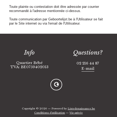
Toute plainte ou contestation doit être adressée par courrier
recommandé à l'adresse mentionnée ci-dessus.
Toute communication par Geboortelijst.be à l'Utilisateur se fait
par le Site internet ou via l'email de l'Utilisateur.
Info
Questions?
Quartier Bébé
02 216 44 87
TVA: BE0759402013
E-mail
Copyright © 2026 — Powered by
Listedenaissance.be
Conditions d'utilisation
—
Vie privée