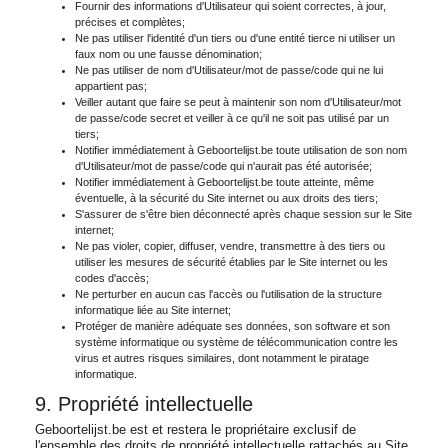
Fournir des informations d'Utilisateur qui soient correctes, à jour,
précises et complètes;
Ne pas utiliser l'identité d'un tiers ou d'une entité tierce ni utiliser un
faux nom ou une fausse dénomination;
Ne pas utiliser de nom d'Utilisateur/mot de passe/code qui ne lui
appartient pas;
Veiller autant que faire se peut à maintenir son nom d'Utilisateur/mot
de passe/code secret et veiller à ce qu'il ne soit pas utilisé par un
tiers;
Notifier immédiatement à Geboortelijst.be toute utilisation de son nom
d'Utilisateur/mot de passe/code qui n'aurait pas été autorisée;
Notifier immédiatement à Geboortelijst.be toute atteinte, même
éventuelle, à la sécurité du Site internet ou aux droits des tiers;
S'assurer de s'être bien déconnecté après chaque session sur le Site
internet;
Ne pas violer, copier, diffuser, vendre, transmettre à des tiers ou
utiliser les mesures de sécurité établies par le Site internet ou les
codes d'accès;
Ne perturber en aucun cas l'accès ou l'utilisation de la structure
informatique liée au Site internet;
Protéger de manière adéquate ses données, son software et son
système informatique ou système de télécommunication contre les
virus et autres risques similaires, dont notamment le piratage
informatique.
9. Propriété intellectuelle
Geboortelijst.be est et restera le propriétaire exclusif de
l'ensemble des droits de propriété intellectuelle rattachés au Site