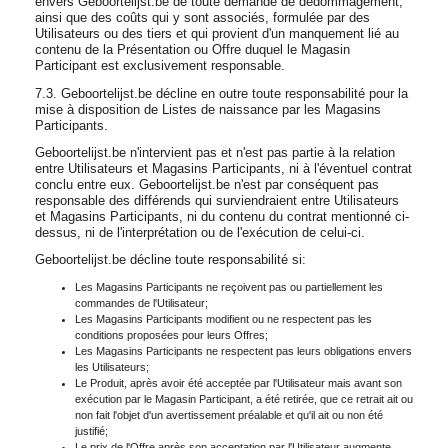
envers Geboortelijst.be de toute demande de dédommagement,
ainsi que des coûts qui y sont associés, formulée par des
Utilisateurs ou des tiers et qui provient d'un manquement lié au
contenu de la Présentation ou Offre duquel le Magasin
Participant est exclusivement responsable.
7.3. Geboortelijst.be décline en outre toute responsabilité pour la
mise à disposition de Listes de naissance par les Magasins
Participants.
Geboortelijst.be n'intervient pas et n'est pas partie à la relation
entre Utilisateurs et Magasins Participants, ni à l'éventuel contrat
conclu entre eux. Geboortelijst.be n'est par conséquent pas
responsable des différends qui surviendraient entre Utilisateurs
et Magasins Participants, ni du contenu du contrat mentionné ci-
dessus, ni de l'interprétation ou de l'exécution de celui-ci.
Geboortelijst.be décline toute responsabilité si:
Les Magasins Participants ne reçoivent pas ou partiellement les
commandes de l'Utilisateur;
Les Magasins Participants modifient ou ne respectent pas les
conditions proposées pour leurs Offres;
Les Magasins Participants ne respectent pas leurs obligations envers
les Utilisateurs;
Le Produit, après avoir été acceptée par l'Utilisateur mais avant son
exécution par le Magasin Participant, a été retirée, que ce retrait ait ou
non fait l'objet d'un avertissement préalable et qu'il ait ou non été
justifié;
Le prix de l'Offre après son acceptation par l'Utilisateur augmente,