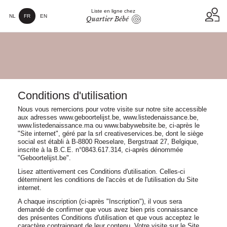
Liste en ligne chez
NL
FR
EN
Quartier Bébé
Conditions d'utilisation
Nous vous remercions pour votre visite sur notre site accessible
aux adresses www.geboortelijst.be, www.listedenaissance.be,
www.listedenaissance.ma ou www.babywebsite.be, ci-après le
"Site internet", géré par la srl creativeservices.be, dont le siège
social est établi à B-8800 Roeselare, Bergstraat 27, Belgique,
inscrite à la B.C.E. n°0843.617.314, ci-après dénommée
"Geboortelijst.be".
Lisez attentivement ces Conditions d'utilisation. Celles-ci
déterminent les conditions de l'accès et de l'utilisation du Site
internet.
A chaque inscription (ci-après "Inscription"), il vous sera
demandé de confirmer que vous avez bien pris connaissance
des présentes Conditions d'utilisation et que vous acceptez le
caractère contraignant de leur contenu. Votre visite sur le Site