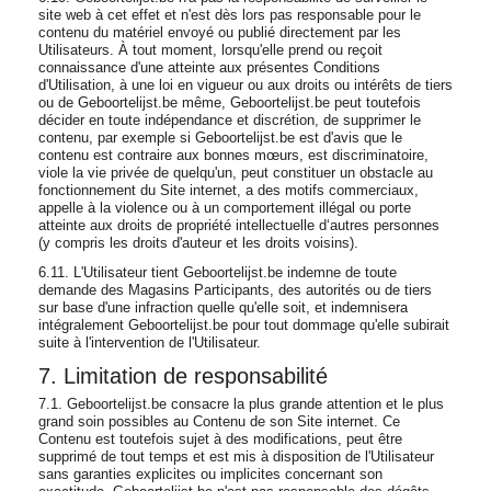
site web à cet effet et n'est dès lors pas responsable pour le
contenu du matériel envoyé ou publié directement par les
Utilisateurs. À tout moment, lorsqu'elle prend ou reçoit
connaissance d'une atteinte aux présentes Conditions
d'Utilisation, à une loi en vigueur ou aux droits ou intérêts de tiers
ou de Geboortelijst.be même, Geboortelijst.be peut toutefois
décider en toute indépendance et discrétion, de supprimer le
contenu, par exemple si Geboortelijst.be est d'avis que le
contenu est contraire aux bonnes mœurs, est discriminatoire,
viole la vie privée de quelqu'un, peut constituer un obstacle au
fonctionnement du Site internet, a des motifs commerciaux,
appelle à la violence ou à un comportement illégal ou porte
atteinte aux droits de propriété intellectuelle d‘autres personnes
(y compris les droits d'auteur et les droits voisins).
6.11. L'Utilisateur tient Geboortelijst.be indemne de toute
demande des Magasins Participants, des autorités ou de tiers
sur base d'une infraction quelle qu'elle soit, et indemnisera
intégralement Geboortelijst.be pour tout dommage qu'elle subirait
suite à l'intervention de l'Utilisateur.
7. Limitation de responsabilité
7.1. Geboortelijst.be consacre la plus grande attention et le plus
grand soin possibles au Contenu de son Site internet. Ce
Contenu est toutefois sujet à des modifications, peut être
supprimé de tout temps et est mis à disposition de l'Utilisateur
sans garanties explicites ou implicites concernant son